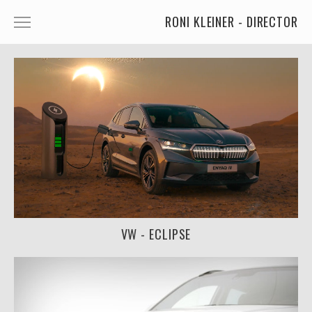
RONI KLEINER - DIRECTOR
ANIMATED CHARACTERS
VFX & ANIMATION
STORYTELLING
COMEDY
KIDS
FOOD
CAR'S
VW - ECLIPSE
MORE
MUSIC